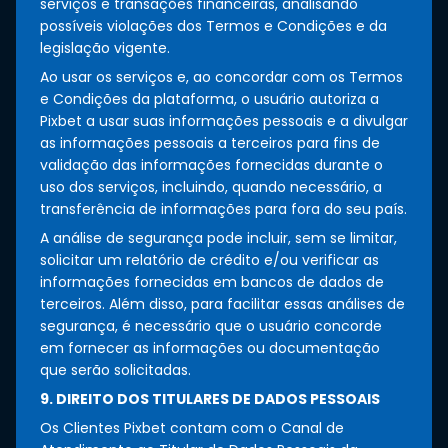
serviços e transações financeiras, analisando
possíveis violações dos Termos e Condições e da
legislação vigente.
Ao usar os serviços e, ao concordar com os Termos
e Condições da plataforma, o usuário autoriza a
Pixbet a usar suas informações pessoais e a divulgar
as informações pessoais a terceiros para fins de
validação das informações fornecidas durante o
uso dos serviços, incluindo, quando necessário, a
transferência de informações para fora do seu país.
A análise de segurança pode incluir, sem se limitar,
solicitar um relatório de crédito e/ou verificar as
informações fornecidas em bancos de dados de
terceiros. Além disso, para facilitar essas análises de
segurança, é necessário que o usuário concorde
em fornecer as informações ou documentação
que serão solicitadas.
9. DIREITO DOS TITULARES DE DADOS PESSOAIS
Os Clientes Pixbet contam com o Canal de