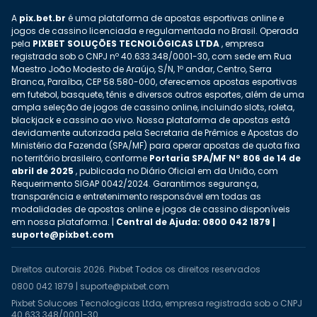
A
pix.bet.br
é uma plataforma de apostas esportivas online e
jogos de cassino licenciada e regulamentada no Brasil. Operada
pela
PIXBET SOLUÇÕES TECNOLÓGICAS LTDA
, empresa
registrada sob o CNPJ nº 40.633.348/0001-30, com sede em Rua
Maestro João Modesto de Araújo, S/N, 1º andar, Centro, Serra
Branca, Paraíba, CEP 58.580-000, oferecemos apostas esportivas
em futebol, basquete, tênis e diversos outros esportes, além de uma
ampla seleção de jogos de cassino online, incluindo slots, roleta,
blackjack e cassino ao vivo. Nossa plataforma de apostas está
devidamente autorizada pela Secretaria de Prêmios e Apostas do
Ministério da Fazenda (SPA/MF) para operar apostas de quota fixa
no território brasileiro, conforme
Portaria SPA/MF Nº 806 de 14 de
abril de 2025
, publicada no Diário Oficial em da União, com
Requerimento SIGAP 0042/2024. Garantimos segurança,
transparência e entretenimento responsável em todas as
modalidades de apostas online e jogos de cassino disponíveis
em nossa plataforma. |
Central de Ajuda:
0800 042 1879
|
suporte@pixbet.com
Informações Legais
Direitos autorais 2026. Pixbet Todos os direitos reservados
0800 042 1879 | suporte@pixbet.com
Pixbet Solucoes Tecnologicas Ltda, empresa registrada sob o CNPJ
40.633.348/0001-30