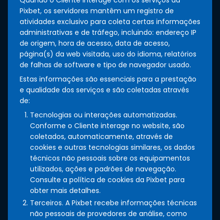
Pixbet, os servidores mantêm um registro de
atividades exclusivo para coleta certas informações
administrativas e de tráfego, incluindo: endereço IP
de origem, hora de acesso, data de acesso,
página(s) da web visitada, uso do idioma, relatórios
de falhas de software e tipo de navegador usado.
Estas informações são essenciais para a prestação
e qualidade dos serviços e são coletadas através
de:
Tecnologias ou interações automatizadas.
Conforme o Cliente interage no website, são
coletados, automaticamente, através de
cookies e outras tecnologias similares, os dados
técnicos não pessoais sobre os equipamentos
utilizados, ações e padrões de navegação.
Consulte a política de cookies da Pixbet para
obter mais detalhes.
Terceiros. A Pixbet recebe informações técnicas
não pessoais de provedores de análise, como