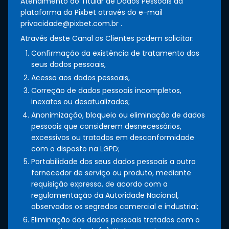
Atendimento ao Titular de Dados Pessoais da
plataforma da Pixbet através do e-mail
privacidade@pixbet.com.br .
Através deste Canal os Clientes podem solicitar:
Confirmação da existência de tratamento dos
seus dados pessoais,
Acesso aos dados pessoais,
Correção de dados pessoais incompletos,
inexatos ou desatualizados;
Anonimização, bloqueio ou eliminação de dados
pessoais que considerem desnecessários,
excessivos ou tratados em desconformidade
com o disposto na LGPD;
Portabilidade dos seus dados pessoais a outro
fornecedor de serviço ou produto, mediante
requisição expressa, de acordo com a
regulamentação da Autoridade Nacional,
observados os segredos comercial e industrial;
Eliminação dos dados pessoais tratados com o