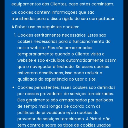
equipamentos dos Clientes, caso estes consintam.
Os cookies contêm informações que são
transferidas para o disco rígido do seu computador.
A Pixbet usa os seguintes cookies:
Cookies estritamente necessários. Estes são
cookies necessários para o funcionamento do
nosso website. Eles são armazenados
temporariamente quando o Cliente visita o
website e são excluídos automaticamente assim
que o navegador é fechado. Se esses cookies
estiverem desativados, isso pode reduzir a
qualidade da experiência ao usar o site.
Cookies persistentes: Esses cookies são definidos
por nossos provedores de serviços terceirizados.
Eles geralmente são armazenados por períodos
de tempo mais longos de acordo com as
políticas de privacidade e/ou cookies do
provedor de serviços terceirizado. A Pixbet não
tem controle sobre os tipos de cookies usados