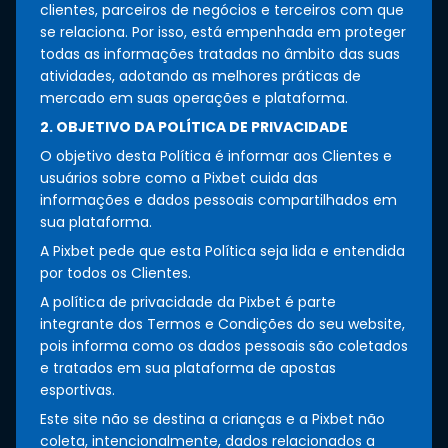
clientes, parceiros de negócios e terceiros com que
se relaciona. Por isso, está empenhada em proteger
todas as informações tratadas no âmbito das suas
atividades, adotando as melhores práticas de
mercado em suas operações e plataforma.
2. OBJETIVO DA POLÍTICA DE PRIVACIDADE
O objetivo desta Política é informar aos Clientes e
usuários sobre como a Pixbet cuida das
informações e dados pessoais compartilhados em
sua plataforma.
A Pixbet pede que esta Política seja lida e entendida
por todos os Clientes.
A política de privacidade da Pixbet é parte
integrante dos Termos e Condições do seu website,
pois informa como os dados pessoais são coletados
e tratados em sua plataforma de apostas
esportivas.
Este site não se destina a crianças e a Pixbet não
coleta, intencionalmente, dados relacionados a