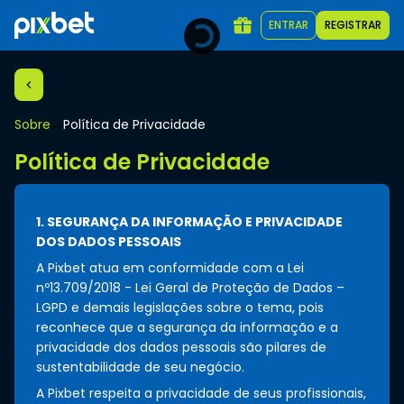
ENTRAR
REGISTRAR
Sobre
→
Política de Privacidade
Política de Privacidade
1. SEGURANÇA DA INFORMAÇÃO E PRIVACIDADE
DOS DADOS PESSOAIS
A Pixbet atua em conformidade com a Lei
nº13.709/2018 - Lei Geral de Proteção de Dados –
LGPD e demais legislações sobre o tema, pois
reconhece que a segurança da informação e a
privacidade dos dados pessoais são pilares de
sustentabilidade de seu negócio.
A Pixbet respeita a privacidade de seus profissionais,