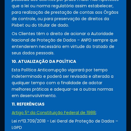
que a lei ou norma regulatória assim estabelecer,
para realização de prestação de contas aos Órgãos
de controle, ou para preservação de direitos da
Pixbet ou do titular de dado.
Os Clientes têm o direito de acionar a Autoridade
Nacional de Proteção de Dados – ANPD sempre que
entenderem necessário em virtude do tratado de
seus dados pessoais.
10. ATUALIZAÇÃO DA POLÍTICA
Esta Política Anticorrupção vigorará por tempo
indeterminado e poderá ser revisada e alterada a
qualquer tempo com a finalidade de adotar
melhores práticas e adequar-se a outras normas
em desenvolvimento.
11. REFERÊNCIAS
Artigo 5º da Constituição Federal de 1988
;
Lei nº13.709/2018 - Lei Geral de Proteção de Dados –
LGPD