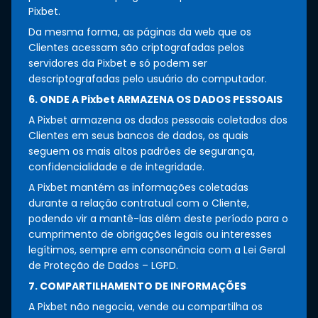
Pixbet.
Da mesma forma, as páginas da web que os
Clientes acessam são criptografadas pelos
servidores da Pixbet e só podem ser
descriptografadas pelo usuário do computador.
6. ONDE A Pixbet ARMAZENA OS DADOS PESSOAIS
A Pixbet armazena os dados pessoais coletados dos
Clientes em seus bancos de dados, os quais
seguem os mais altos padrões de segurança,
confidencialidade e de integridade.
A Pixbet mantém as informações coletadas
durante a relação contratual com o Cliente,
podendo vir a mantê-las além deste período para o
cumprimento de obrigações legais ou interesses
legítimos, sempre em consonância com a Lei Geral
de Proteção de Dados – LGPD.
7. COMPARTILHAMENTO DE INFORMAÇÕES
A Pixbet não negocia, vende ou compartilha os