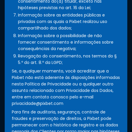
consentimento do(a) titular, exceto nas
hipóteses previstas no art. 16 da Lei;
Informação sobre as entidades públicas e
privadas com as quais a Pixbet realizou uso
compartilhado dos dados;
Informação sobre a possibilidade de não
fornecer consentimento e informações sobre
consequências da negativa;
Revogação do consentimento, nos termos do §
5.º do art. 8.º da LGPD;
Se, a qualquer momento, você acreditar que a
Pixbet não está aderente às disposições informadas
nesta Política de Privacidade ou a qualquer outro
assunto relacionado com Privacidade dos Dados,
entre em contato conosco pelo e-mail
privacidade@pixbet.com
Para fins de auditoria, segurança, controle de
fraudes e preservação de direitos, a Pixbet pode
permanecer com o histórico de registro e os dados
pessoais dos Clientes por prazo maior nas hipóteses