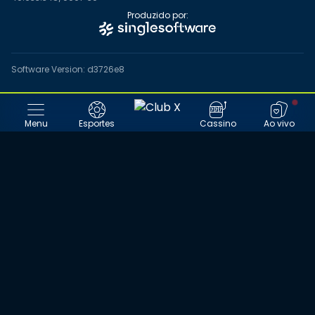
Produzido por:
Software Version: d3726e8
Menu
Esportes
Cassino
Ao vivo