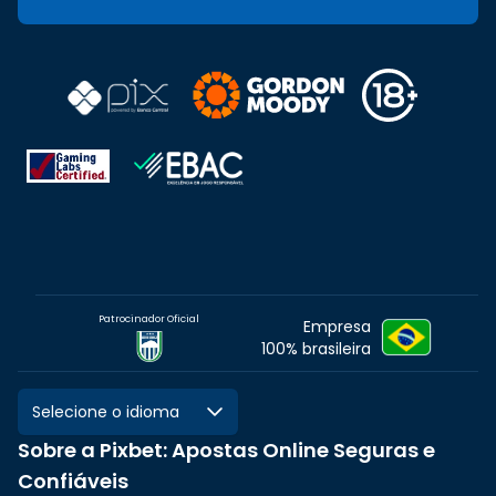
Patrocinador Oficial
Empresa
100% brasileira
Selecione o idioma
Sobre a Pixbet: Apostas Online Seguras e
Confiáveis