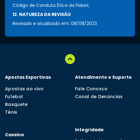
Código de Conduta Ética da Pixbet;
12. NATUREZA DA REVISÃO
Revisado e atualizado em: 08/08/2023
Menu do Site
Apostas Esportivas
Atendimento e Suporte
Apostas ao vivo
Fale Conosco
Futebol
Canal de Denúncias
Basquete
Tênis
Documentos Legais
Integridade
Cassino