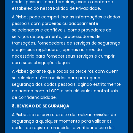
dados pessoais com terceiros, exceto conforme
estabelecido nesta Política de Privacidade.
A Pixbet pode compartilhar as informações e dados
pessoais com parceiros cuidadosamente
selecionados e confiáveis, como provedores de
serviços de pagamento, processadores de
transações, fornecedores de serviços de segurança
e agências reguladoras, apenas na medida
necessária para fornecer seus serviços e cumprir
com suas obrigações legais.
A Pixbet garante que todos os terceiros com quem
se relaciona têm medidas para proteger a
segurança dos dados pessoais, agindo estritamente
de acordo com a LGPD e sob cláusulas contratuais
de confidencialidade.
8. REVISÃO DE SEGURANÇA
A Pixbet se reserva o direito de realizar revisões de
segurança a qualquer momento para validar os
dados de registro fornecidos e verificar o uso dos