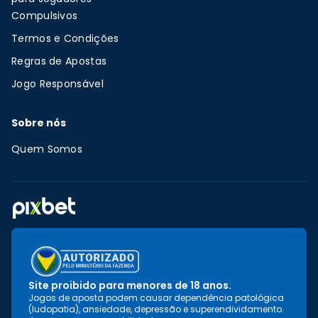
Compulsivos
Termos e Condições
Regras de Apostas
Jogo Responsável
Documentos Legais
Sobre nós
Quem Somos
Re
Informações de Licenciamento
Site proibido para menores de 18 anos.
Jogos de aposta podem causar dependência patológica
(ludopatia), ansiedade, depressão e superendividamento.