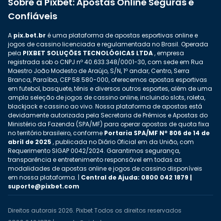
Sobre a Pixbet: Apostas Online Seguras e
Confiáveis
A
pix.bet.br
é uma plataforma de apostas esportivas online e
jogos de cassino licenciada e regulamentada no Brasil. Operada
pela
PIXBET SOLUÇÕES TECNOLÓGICAS LTDA
, empresa
registrada sob o CNPJ nº 40.633.348/0001-30, com sede em Rua
Maestro João Modesto de Araújo, S/N, 1º andar, Centro, Serra
Branca, Paraíba, CEP 58.580-000, oferecemos apostas esportivas
em futebol, basquete, tênis e diversos outros esportes, além de uma
ampla seleção de jogos de cassino online, incluindo slots, roleta,
blackjack e cassino ao vivo. Nossa plataforma de apostas está
devidamente autorizada pela Secretaria de Prêmios e Apostas do
Ministério da Fazenda (SPA/MF) para operar apostas de quota fixa
no território brasileiro, conforme
Portaria SPA/MF Nº 806 de 14 de
abril de 2025
, publicada no Diário Oficial em da União, com
Requerimento SIGAP 0042/2024. Garantimos segurança,
transparência e entretenimento responsável em todas as
modalidades de apostas online e jogos de cassino disponíveis
em nossa plataforma. |
Central de Ajuda:
0800 042 1879
|
suporte@pixbet.com
Informações Legais
Direitos autorais 2026. Pixbet Todos os direitos reservados